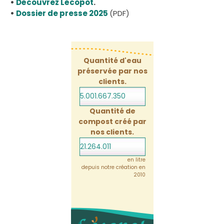
•
Découvrez Lécopot
.
•
Dossier de presse 2025
(PDF)
Quantité d'eau
préservée par nos
clients.
5.001.667.371
Quantité de
compost créé par
nos clients.
21.264.011
en litre
depuis notre création en
2010