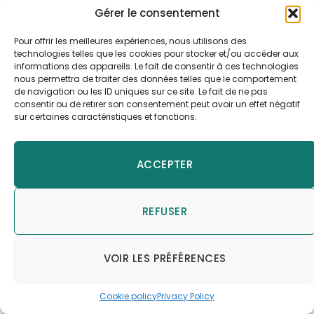
Gérer le consentement
REPLY
Pour offrir les meilleures expériences, nous utilisons des
Julien
on
28/01/2020 10 h 39 min
technologies telles que les cookies pour stocker et/ou accéder aux
informations des appareils. Le fait de consentir à ces technologies
Bonjour,
nous permettra de traiter des données telles que le comportement
de navigation ou les ID uniques sur ce site. Le fait de ne pas
Vous pouvez vous référer à la fiche produit
consentir ou de retirer son consentement peut avoir un effet négatif
de la bavette, dans laquelle vous trouverez
sur certaines caractéristiques et fonctions.
notre notice de montage en pdf.
Cliquez sur « Documents joints » et vous
trouverez cette notice.
ACCEPTER
Je vous mets également le lien direct en
cliquant ici
REFUSER
VOIR LES PRÉFÉRENCES
CDesbru
on
26/07/2019 13 h 38 min
Bonjour, vous parlez d’une hauteur de 45cm. Il
Cookie policy
Privacy Policy
sagit donc du seau 15L en inox + bavette,