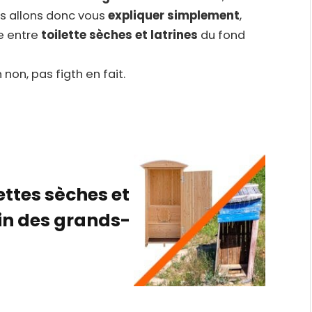
us allons donc vous
expliquer simplement
,
e entre
toilette sèches et latrines
du fond
 non, pas figth en fait.
lettes sèches et
in des grands-