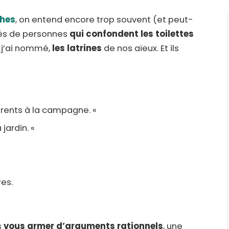
ches
, on entend encore trop souvent (et peut-
és de personnes
qui confondent les toilettes
, j’ai nommé,
les latrines
de nos aïeux. Et ils
ents à la campagne. «
jardin. «
«
res.
s
vous armer d’arguments rationnels
, une