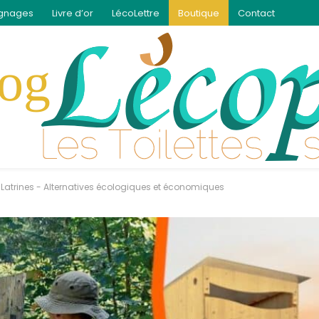
gnages
Livre d’or
LécoLettre
Boutique
Contact
s Latrines - Alternatives écologiques et économiques