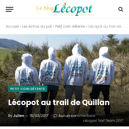
Accueil
»
Les échos du pot
»
Petit coin détente
»
Lécopot au trail de Quillan
PETIT COIN DÉTENTE
Lécopot au trail de Quillan
By
Julien
15/03/2017
Aucun commentaire
Lécopot Trail Team 2017