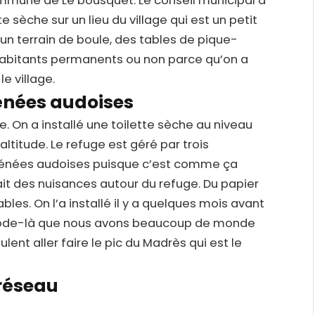
commune de Le bousquet. Le conseil municipal a
tte sèche sur un lieu du village qui est un petit
un terrain de boule, des tables de pique-
 habitants permanents ou non parce qu’on a
e village.
énées audoises
. On a installé une toilette sèche au niveau
ltitude. Le refuge est géré par trois
rénées audoises puisque c’est comme ça
it des nuisances autour du refuge. Du papier
les. On l’a installé il y a quelques mois avant
période-là que nous avons beaucoup de monde
ent aller faire le pic du Madrès qui est le
 réseau