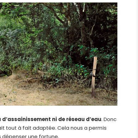
au d’assainissement ni de réseau d’eau
. Donc
fait tout à fait adaptée. Cela nous a permis
s dépenser une fortune.