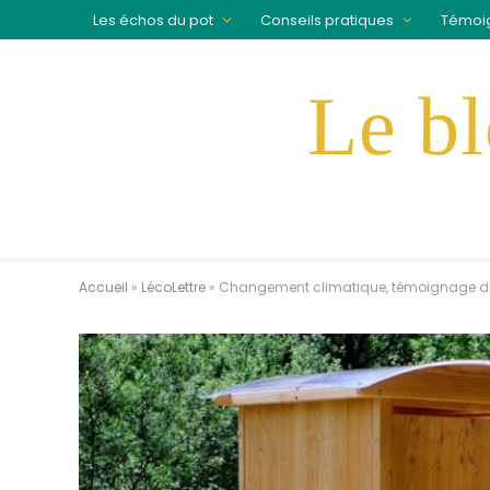
Les échos du pot
Conseils pratiques
Témoi
Accueil
»
LécoLettre
»
Changement climatique, témoignage du