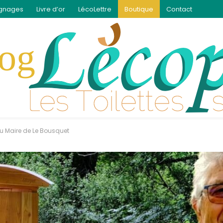
gnages
Livre d’or
LécoLettre
Boutique
Contact
 Maire de Le Bousquet