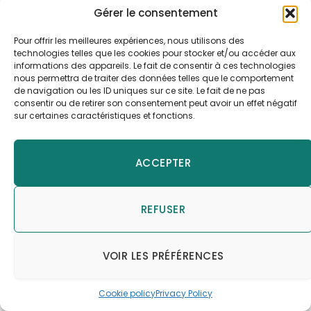
vicié. Si on entre dans les toilettes et que
Gérer le consentement
ça pique les yeux (j’exagère) mais que l’on
Pour offrir les meilleures expériences, nous utilisons des
sent l’urine acide et que c’est rebutant,
technologies telles que les cookies pour stocker et/ou accéder aux
c’est qu’il y a un problème d’humidité dans
informations des appareils. Le fait de consentir à ces technologies
nous permettra de traiter des données telles que le comportement
le seau. Donc, plus de matière sèche.
de navigation ou les ID uniques sur ce site. Le fait de ne pas
La qualité des copeaux. 1 cm de diamètre
consentir ou de retirer son consentement peut avoir un effet négatif
environ pour les copeaux. C’est le bon
sur certaines caractéristiques et fonctions.
format pour que les copeaux se touchent
tout en laissant des espaces d’air pour que
ACCEPTER
l’oxygène puisse agir avec le carbone pour
entamer le processus de compostage de
l’azote et donc neutraliser les odeurs. Les
REFUSER
copeaux doivent-être bien secs. Si votre
scierie vous fournit des copeaux de bois
non sec, ça absorbera mal. Des déchets de
VOIR LES PRÉFÉRENCES
cartons déchiquetés peuvent aussi
améliorer le milieu. Attention aux copeaux
Cookie policy
Privacy Policy
de bois traité qui ne feront pas bien le