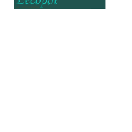
Le Nouveau
Mini-
Collection
Colombus, le
limitée Hêtre
pot pour bébé
chez Lécopot