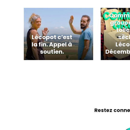
Comm
group
toil
Lécopot c’est
sèc
la fin. Appel à
Léco
soutien.
Décemb
Restez conne