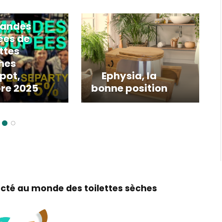
andes
ées de
ettes
hes
pot,
Ephysia, la
re 2025
bonne position
cté au monde des toilettes sèches