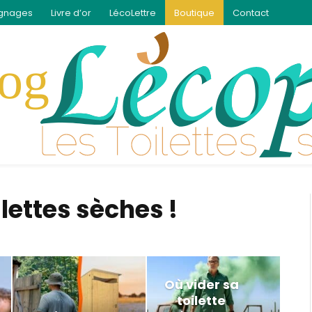
gnages
Livre d’or
LécoLettre
Boutique
Contact
ilettes sèches !
Où vider sa
toilette