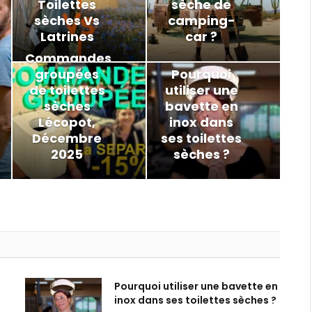
Toilettes
sèche de
sèches Vs
camping-
Latrines
car ?
Commandes
groupées
Pourquoi
de toilettes
utiliser une
sèches
bavette en
Lécopot,
inox dans
Décembre
ses toilettes
2025
sèches ?
Pourquoi utiliser une bavette en
inox dans ses toilettes sèches ?