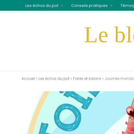
Les échos du pot
Conseils pratiques
Témoi
Accueil
»
Les échos du pot
»
Foires et salons
»
Journée mondial