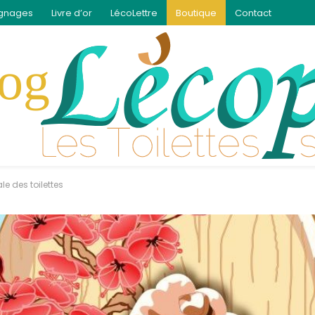
gnages
Livre d’or
LécoLettre
Boutique
Contact
e des toilettes