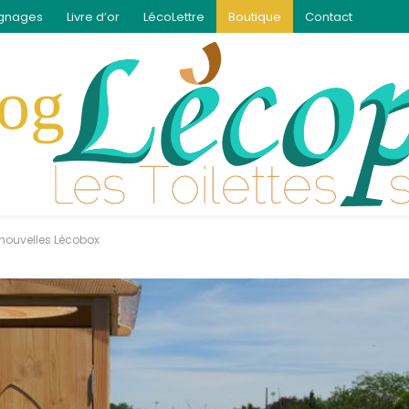
gnages
Livre d’or
LécoLettre
Boutique
Contact
 nouvelles Lécobox