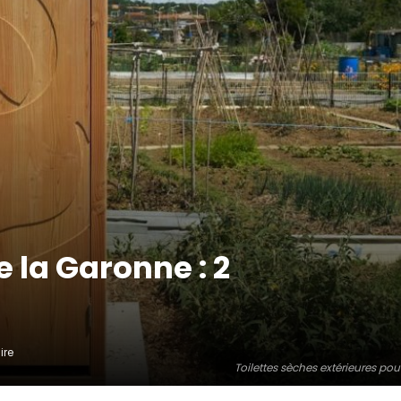
 la Garonne : 2
ire
Toilettes sèches extérieures pou