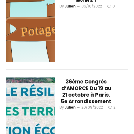
leviers ?
By
Julien
06/10/2022
0
36ème Congrès
d’AMORCE Du 19 au
21 octobre à Paris.
5e Arrondissement
By
Julien
20/09/2022
2