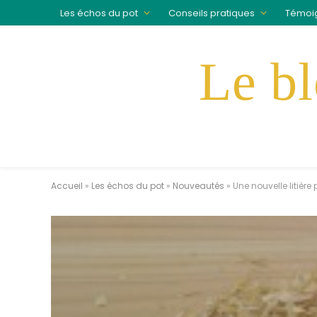
Les échos du pot
Conseils pratiques
Témoi
Accueil
»
Les échos du pot
»
Nouveautés
»
Une nouvelle litière