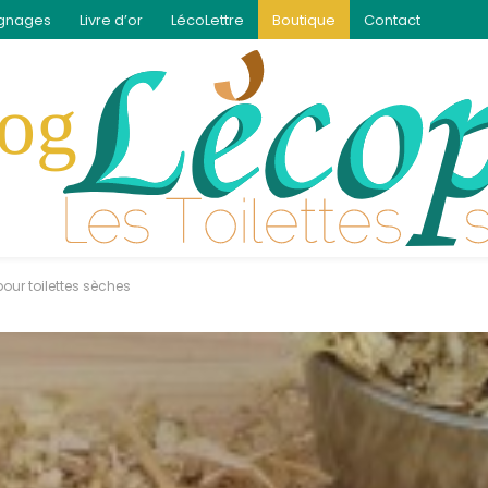
gnages
Livre d’or
LécoLettre
Boutique
Contact
 pour toilettes sèches