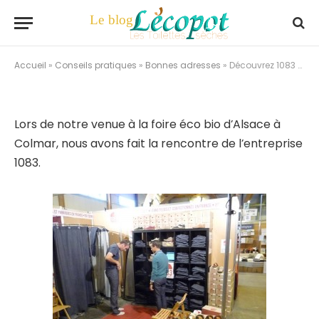
Découvrez 1083 et Le
Tricolore.
By
Julien
11/06/2014
Aucun commentaire
Accueil
»
Conseils pratiques
»
Bonnes adresses
»
Découvrez 1083 et Le Tricolore.
Lors de notre venue à la foire éco bio d’Alsace à
Colmar, nous avons fait la rencontre de l’entreprise
1083.