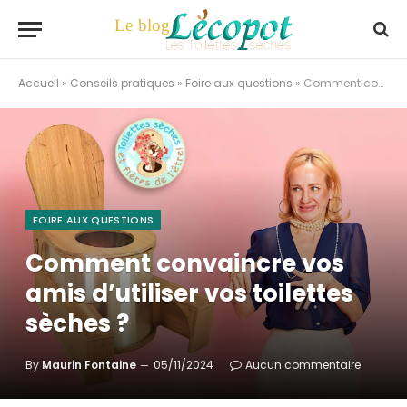
Accueil
»
Conseils pratiques
»
Foire aux questions
»
Comment convaincre vos amis d’utiliser vos toilettes sèches ?
FOIRE AUX QUESTIONS
Comment convaincre vos
amis d’utiliser vos toilettes
sèches ?
By
Maurin Fontaine
05/11/2024
Aucun commentaire