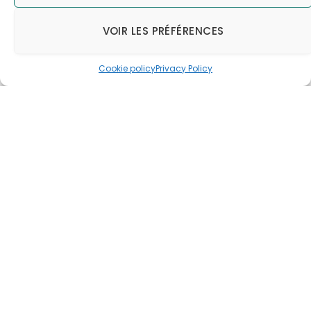
VOIR LES PRÉFÉRENCES
Cookie policy
Privacy Policy
Des ressources pertinentes, de l'info, des promotions en
exclusivité et le ton à l'humour décalé, font de notre
Lécolettre une bouffée d'oxygène. À lire partout au sec.
Email
Facebook
X
Instagram
Pinterest
YouTube
LinkedIn
(Twitter)