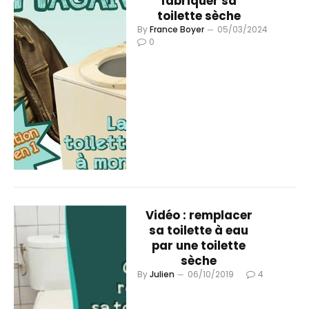
fabriquer sa
toilette sèche
By
France Boyer
05/03/2024
0
Vidéo : remplacer
sa toilette à eau
par une toilette
sèche
By
Julien
06/10/2019
4