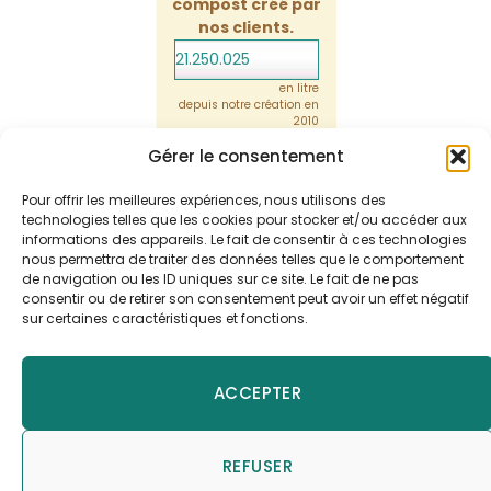
compost créé par
nos clients.
21.250.025
en litre
depuis notre création en
2010
Gérer le consentement
Pour offrir les meilleures expériences, nous utilisons des
technologies telles que les cookies pour stocker et/ou accéder aux
informations des appareils. Le fait de consentir à ces technologies
nous permettra de traiter des données telles que le comportement
de navigation ou les ID uniques sur ce site. Le fait de ne pas
consentir ou de retirer son consentement peut avoir un effet négatif
sur certaines caractéristiques et fonctions.
Restez connecté au monde des
toilettes sèches
ACCEPTER
REFUSER