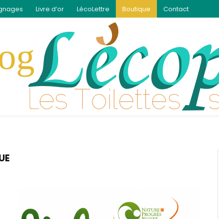
gnages
Livre d’or
LécoLettre
Boutique
Contact
UE