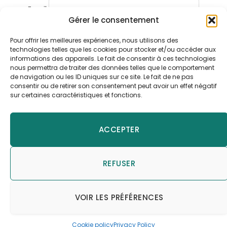
Email
Gérer le consentement
Pour offrir les meilleures expériences, nous utilisons des
technologies telles que les cookies pour stocker et/ou accéder aux
informations des appareils. Le fait de consentir à ces technologies
nous permettra de traiter des données telles que le comportement
de navigation ou les ID uniques sur ce site. Le fait de ne pas
consentir ou de retirer son consentement peut avoir un effet négatif
sur certaines caractéristiques et fonctions.
Facebook
X
Instagram
Pinterest
YouTube
LinkedIn
(Twitter)
ACCEPTER
LE BLOG LÉCOPOT
ACHETER EN LIGNE VOTRE TOILETTE SÈCHE
REFUSER
MENTIONS LÉGALES
DONNÉES PERSONNELLES
JV PROSPECTIVES
VOIR LES PRÉFÉRENCES
© 2026
Lécopot, toilettes sèches artisanales
Cookie policy
Privacy Policy