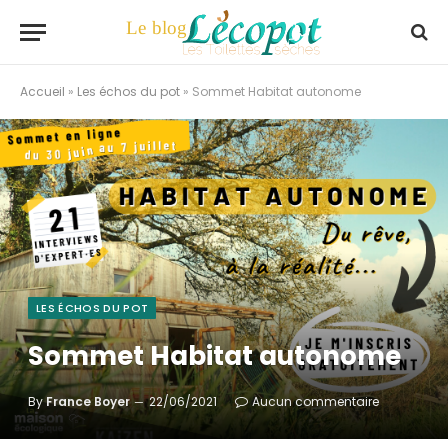
Accueil
»
Les échos du pot
»
Sommet Habitat autonome
LES ÉCHOS DU POT
Sommet Habitat autonome
By
France Boyer
22/06/2021
Aucun commentaire